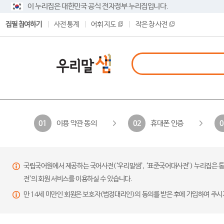
이 누리집은 대한민국 공식 전자정부 누리집입니다.
집필 참여하기
사전 통계
어휘 지도
작은 창 사전
이용 약관 동의
휴대폰 인증
01
02
0
국립국어원에서 제공하는 국어사전(‘우리말샘’, ‘표준국어대사전’) 누리집은 통
전’의 회원 서비스를 이용하실 수 있습니다.
만 14세 미만인 회원은 보호자(법정대리인)의 동의를 받은 후에 가입하여 주시