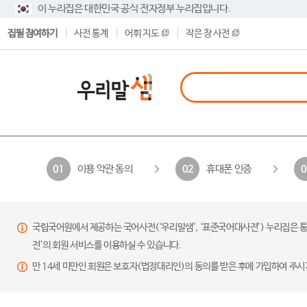
이 누리집은 대한민국 공식 전자정부 누리집입니다.
집필 참여하기
사전 통계
어휘 지도
작은 창 사전
이용 약관 동의
휴대폰 인증
01
02
0
국립국어원에서 제공하는 국어사전(‘우리말샘’, ‘표준국어대사전’) 누리집은 통
전’의 회원 서비스를 이용하실 수 있습니다.
만 14세 미만인 회원은 보호자(법정대리인)의 동의를 받은 후에 가입하여 주시