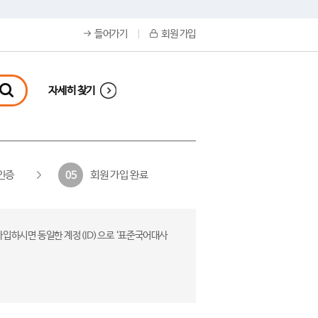
들어가기
회원 가입
자세히 찾기
인증
회원 가입 완료
05
가입하시면 동일한 계정(ID)으로 ‘표준국어대사