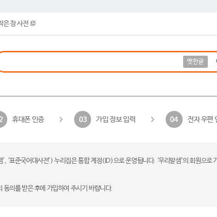
작은 창 사전
옛한글
휴대폰 인증
가입 정보 입력
전자 우편 
2
03
04
 ‘표준국어대사전’) 누리집은 통합 계정(ID)으로 운영됩니다. ‘우리말샘’의 회원으로 
의 동의를 받은 후에 가입하여 주시기 바랍니다.