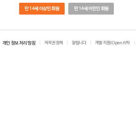
만 14세 이상인 회원
만 14세 미만인 회원
개인 정보 처리 방침
저작권 정책
알립니다
개발 지원(Open API)