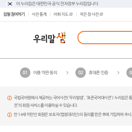
이 누리집은 대한민국 공식 전자정부 누리집입니다.
집필 참여하기
사전 통계
어휘 지도
작은 창 사전
이용 약관 동의
휴대폰 인증
01
02
0
국립국어원에서 제공하는 국어사전(‘우리말샘’, ‘표준국어대사전’) 누리집은 통
전’의 회원 서비스를 이용하실 수 있습니다.
만 14세 미만인 회원은 보호자(법정대리인)의 동의를 받은 후에 가입하여 주시