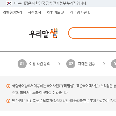
이 누리집은 대한민국 공식 전자정부 누리집입니다.
집필 참여하기
사전 통계
어휘 지도
작은 창 사전
이용 약관 동의
휴대폰 인증
01
02
0
국립국어원에서 제공하는 국어사전(‘우리말샘’, ‘표준국어대사전’) 누리집은 통
전’의 회원 서비스를 이용하실 수 있습니다.
만 14세 미만인 회원은 보호자(법정대리인)의 동의를 받은 후에 가입하여 주시