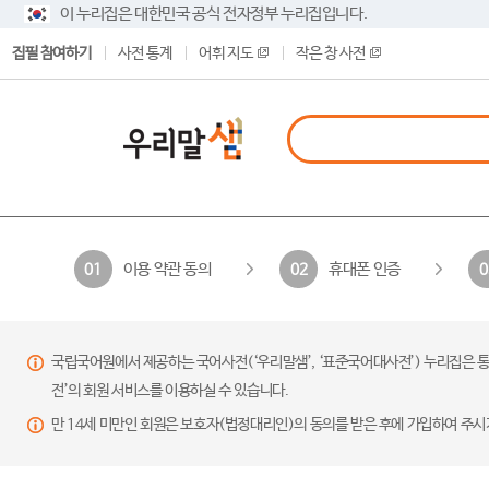
이 누리집은 대한민국 공식 전자정부 누리집입니다.
집필 참여하기
사전 통계
어휘 지도
작은 창 사전
이용 약관 동의
휴대폰 인증
01
02
0
국립국어원에서 제공하는 국어사전(‘우리말샘’, ‘표준국어대사전’) 누리집은 통
전’의 회원 서비스를 이용하실 수 있습니다.
만 14세 미만인 회원은 보호자(법정대리인)의 동의를 받은 후에 가입하여 주시