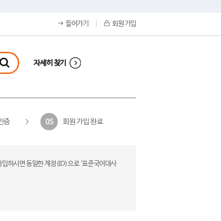
들어가기
회원 가입
자세히 찾기
인증
회원 가입 완료
05
가입하시면 동일한 계정(ID)으로 ‘표준국어대사