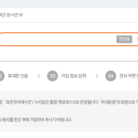
작은 창 사전
옛한글
휴대폰 인증
가입 정보 입력
전자 우편 
2
03
04
 ‘표준국어대사전’) 누리집은 통합 계정(ID)으로 운영됩니다. ‘우리말샘’의 회원으로 
의 동의를 받은 후에 가입하여 주시기 바랍니다.