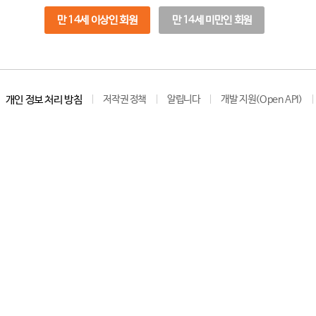
만 14세 이상인 회원
만 14세 미만인 회원
개인 정보 처리 방침
저작권 정책
알립니다
개발 지원(Open API)