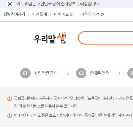
이 누리집은 대한민국 공식 전자정부 누리집입니다.
집필 참여하기
사전 통계
어휘 지도
작은 창 사전
이용 약관 동의
휴대폰 인증
01
02
0
국립국어원에서 제공하는 국어사전(‘우리말샘’, ‘표준국어대사전’) 누리집은 통
전’의 회원 서비스를 이용하실 수 있습니다.
만 14세 미만인 회원은 보호자(법정대리인)의 동의를 받은 후에 가입하여 주시