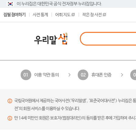
이 누리집은 대한민국 공식 전자정부 누리집입니다.
집필 참여하기
사전 통계
어휘 지도
작은 창 사전
이용 약관 동의
휴대폰 인증
01
02
0
국립국어원에서 제공하는 국어사전(‘우리말샘’, ‘표준국어대사전’) 누리집은 통
전’의 회원 서비스를 이용하실 수 있습니다.
만 14세 미만인 회원은 보호자(법정대리인)의 동의를 받은 후에 가입하여 주시