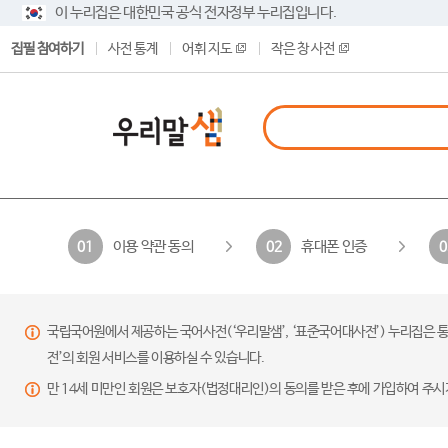
이 누리집은 대한민국 공식 전자정부 누리집입니다.
집필 참여하기
사전 통계
어휘 지도
작은 창 사전
이용 약관 동의
휴대폰 인증
01
02
0
국립국어원에서 제공하는 국어사전(‘우리말샘’, ‘표준국어대사전’) 누리집은 통
전’의 회원 서비스를 이용하실 수 있습니다.
만 14세 미만인 회원은 보호자(법정대리인)의 동의를 받은 후에 가입하여 주시