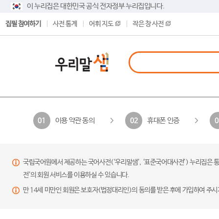
이 누리집은 대한민국 공식 전자정부 누리집입니다.
집필 참여하기
사전 통계
어휘 지도
작은 창 사전
이용 약관 동의
휴대폰 인증
01
02
0
국립국어원에서 제공하는 국어사전(‘우리말샘’, ‘표준국어대사전’) 누리집은 통
전’의 회원 서비스를 이용하실 수 있습니다.
만 14세 미만인 회원은 보호자(법정대리인)의 동의를 받은 후에 가입하여 주시