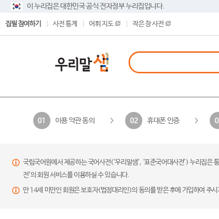
이 누리집은 대한민국 공식 전자정부 누리집입니다.
집필 참여하기
사전 통계
어휘 지도
작은 창 사전
이용 약관 동의
휴대폰 인증
01
02
0
국립국어원에서 제공하는 국어사전(‘우리말샘’, ‘표준국어대사전’) 누리집은 통
전’의 회원 서비스를 이용하실 수 있습니다.
만 14세 미만인 회원은 보호자(법정대리인)의 동의를 받은 후에 가입하여 주시