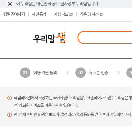
이 누리집은 대한민국 공식 전자정부 누리집입니다.
집필 참여하기
사전 통계
어휘 지도
작은 창 사전
이용 약관 동의
휴대폰 인증
01
02
0
국립국어원에서 제공하는 국어사전(‘우리말샘’, ‘표준국어대사전’) 누리집은 통
전’의 회원 서비스를 이용하실 수 있습니다.
만 14세 미만인 회원은 보호자(법정대리인)의 동의를 받은 후에 가입하여 주시