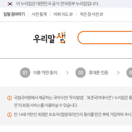
이 누리집은 대한민국 공식 전자정부 누리집입니다.
집필 참여하기
사전 통계
어휘 지도
작은 창 사전
이용 약관 동의
휴대폰 인증
01
02
0
국립국어원에서 제공하는 국어사전(‘우리말샘’, ‘표준국어대사전’) 누리집은 통
전’의 회원 서비스를 이용하실 수 있습니다.
만 14세 미만인 회원은 보호자(법정대리인)의 동의를 받은 후에 가입하여 주시