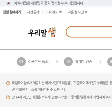
이 누리집은 대한민국 공식 전자정부 누리집입니다.
집필 참여하기
사전 통계
어휘 지도
작은 창 사전
이용 약관 동의
휴대폰 인증
01
02
0
국립국어원에서 제공하는 국어사전(‘우리말샘’, ‘표준국어대사전’) 누리집은 통
전’의 회원 서비스를 이용하실 수 있습니다.
만 14세 미만인 회원은 보호자(법정대리인)의 동의를 받은 후에 가입하여 주시