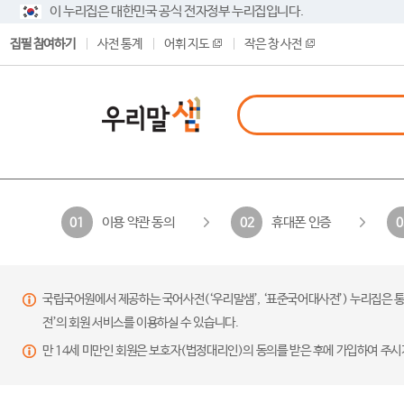
이 누리집은 대한민국 공식 전자정부 누리집입니다.
집필 참여하기
사전 통계
어휘 지도
작은 창 사전
이용 약관 동의
휴대폰 인증
01
02
0
국립국어원에서 제공하는 국어사전(‘우리말샘’, ‘표준국어대사전’) 누리집은 통
전’의 회원 서비스를 이용하실 수 있습니다.
만 14세 미만인 회원은 보호자(법정대리인)의 동의를 받은 후에 가입하여 주시