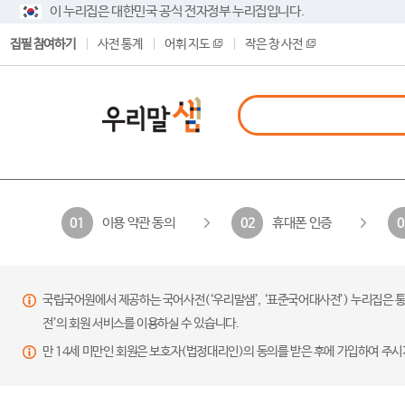
이 누리집은 대한민국 공식 전자정부 누리집입니다.
집필 참여하기
사전 통계
어휘 지도
작은 창 사전
이용 약관 동의
휴대폰 인증
01
02
0
국립국어원에서 제공하는 국어사전(‘우리말샘’, ‘표준국어대사전’) 누리집은 통
전’의 회원 서비스를 이용하실 수 있습니다.
만 14세 미만인 회원은 보호자(법정대리인)의 동의를 받은 후에 가입하여 주시