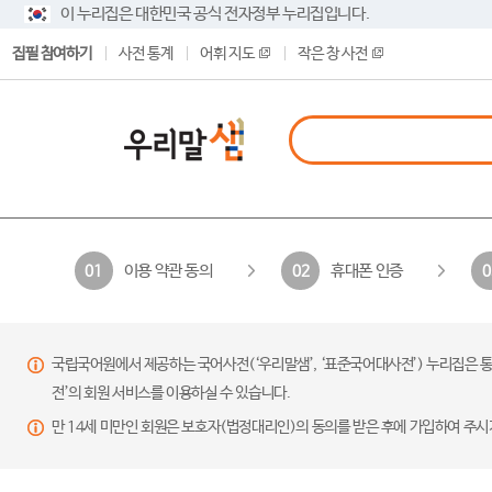
이 누리집은 대한민국 공식 전자정부 누리집입니다.
집필 참여하기
사전 통계
어휘 지도
작은 창 사전
이용 약관 동의
휴대폰 인증
01
02
0
국립국어원에서 제공하는 국어사전(‘우리말샘’, ‘표준국어대사전’) 누리집은 통
전’의 회원 서비스를 이용하실 수 있습니다.
만 14세 미만인 회원은 보호자(법정대리인)의 동의를 받은 후에 가입하여 주시