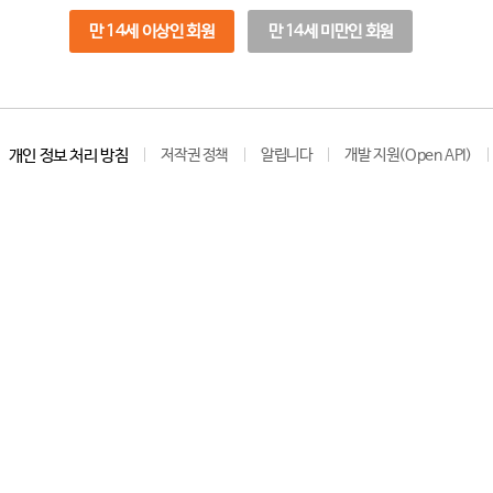
만 14세 이상인 회원
만 14세 미만인 회원
개인 정보 처리 방침
저작권 정책
알립니다
개발 지원(Open API)