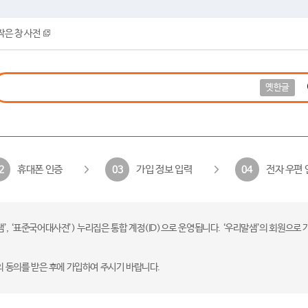
작은 창 사전
옛한글
휴대폰 인증
가입 정보 입력
전자 우편 
2
03
04
 ‘표준국어대사전’) 누리집은 통합 계정(ID)으로 운영됩니다. ‘우리말샘’의 회원으로 
의 동의를 받은 후에 가입하여 주시기 바랍니다.