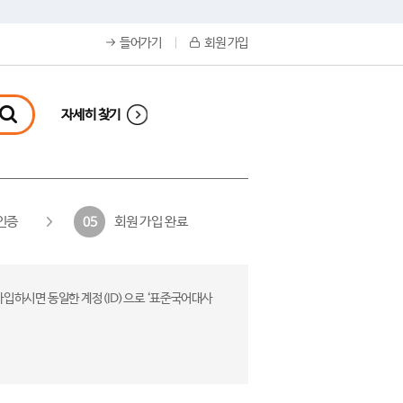
들어가기
회원 가입
자세히 찾기
인증
회원 가입 완료
05
가입하시면 동일한 계정(ID)으로 ‘표준국어대사