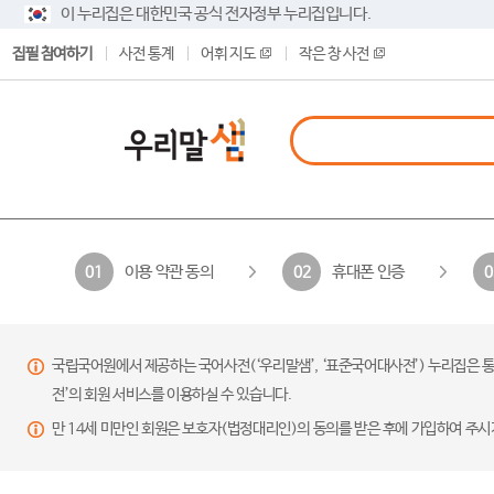
이 누리집은 대한민국 공식 전자정부 누리집입니다.
집필 참여하기
사전 통계
어휘 지도
작은 창 사전
이용 약관 동의
휴대폰 인증
01
02
0
국립국어원에서 제공하는 국어사전(‘우리말샘’, ‘표준국어대사전’) 누리집은 통
전’의 회원 서비스를 이용하실 수 있습니다.
만 14세 미만인 회원은 보호자(법정대리인)의 동의를 받은 후에 가입하여 주시