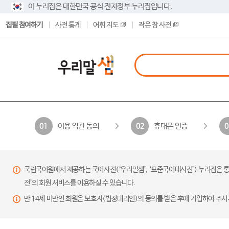
이 누리집은 대한민국 공식 전자정부 누리집입니다.
집필 참여하기
사전 통계
어휘 지도
작은 창 사전
이용 약관 동의
휴대폰 인증
01
02
0
국립국어원에서 제공하는 국어사전(‘우리말샘’, ‘표준국어대사전’) 누리집은 통
전’의 회원 서비스를 이용하실 수 있습니다.
만 14세 미만인 회원은 보호자(법정대리인)의 동의를 받은 후에 가입하여 주시