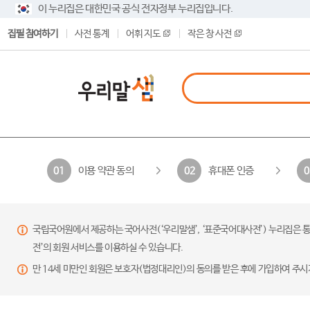
이 누리집은 대한민국 공식 전자정부 누리집입니다.
집필 참여하기
사전 통계
어휘 지도
작은 창 사전
이용 약관 동의
휴대폰 인증
01
02
0
국립국어원에서 제공하는 국어사전(‘우리말샘’, ‘표준국어대사전’) 누리집은 통
전’의 회원 서비스를 이용하실 수 있습니다.
만 14세 미만인 회원은 보호자(법정대리인)의 동의를 받은 후에 가입하여 주시