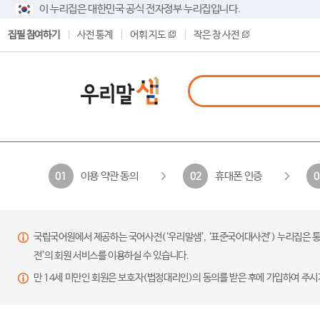
이 누리집은 대한민국 공식 전자정부 누리집입니다.
집필 참여하기
사전 통계
어휘 지도
작은 창 사전
이용 약관 동의
휴대폰 인증
01
02
0
국립국어원에서 제공하는 국어사전(‘우리말샘’, ‘표준국어대사전’) 누리집은 통
전’의 회원 서비스를 이용하실 수 있습니다.
만 14세 미만인 회원은 보호자(법정대리인)의 동의를 받은 후에 가입하여 주시