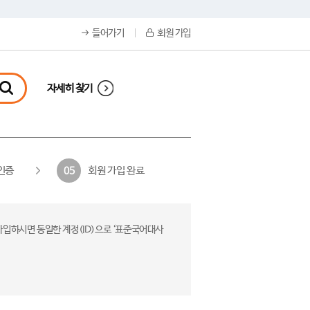
들어가기
회원 가입
자세히 찾기
인증
회원 가입 완료
05
가입하시면 동일한 계정(ID)으로 ‘표준국어대사