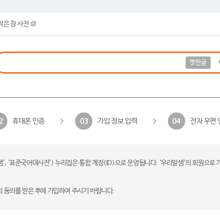
작은 창 사전
옛한글
휴대폰 인증
가입 정보 입력
전자 우편 
2
03
04
 ‘표준국어대사전’) 누리집은 통합 계정(ID)으로 운영됩니다. ‘우리말샘’의 회원으로 
의 동의를 받은 후에 가입하여 주시기 바랍니다.