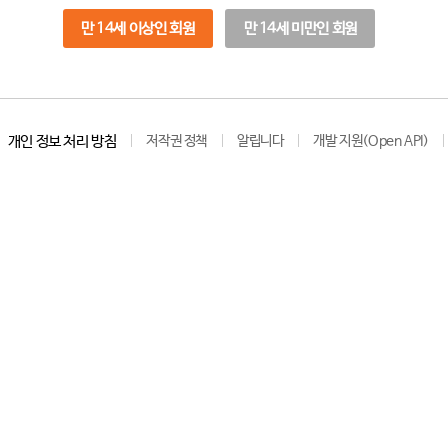
만 14세 이상인 회원
만 14세 미만인 회원
개인 정보 처리 방침
저작권 정책
알립니다
개발 지원(Open API)