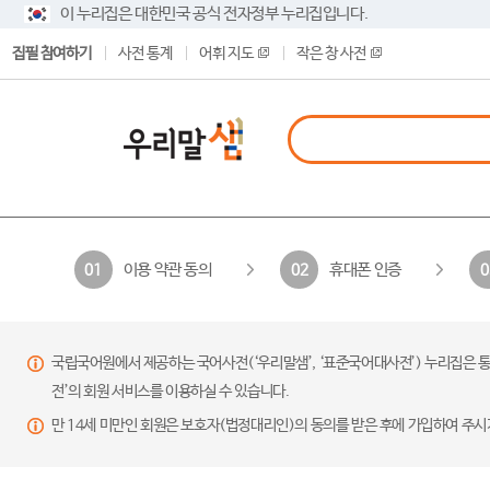
이 누리집은 대한민국 공식 전자정부 누리집입니다.
집필 참여하기
사전 통계
어휘 지도
작은 창 사전
이용 약관 동의
휴대폰 인증
01
02
0
국립국어원에서 제공하는 국어사전(‘우리말샘’, ‘표준국어대사전’) 누리집은 통
전’의 회원 서비스를 이용하실 수 있습니다.
만 14세 미만인 회원은 보호자(법정대리인)의 동의를 받은 후에 가입하여 주시