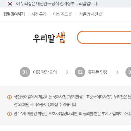
이 누리집은 대한민국 공식 전자정부 누리집입니다.
집필 참여하기
사전 통계
어휘 지도
작은 창 사전
이용 약관 동의
휴대폰 인증
01
02
0
국립국어원에서 제공하는 국어사전(‘우리말샘’, ‘표준국어대사전’) 누리집은 통
전’의 회원 서비스를 이용하실 수 있습니다.
만 14세 미만인 회원은 보호자(법정대리인)의 동의를 받은 후에 가입하여 주시