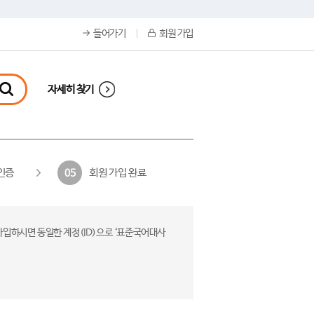
들어가기
회원 가입
자세히 찾기
인증
회원 가입 완료
05
가입하시면 동일한 계정(ID)으로 ‘표준국어대사