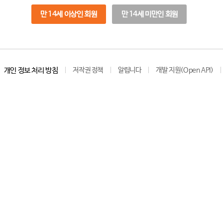
만 14세 이상인 회원
만 14세 미만인 회원
개인 정보 처리 방침
저작권 정책
알립니다
개발 지원(Open API)