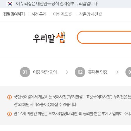
이 누리집은 대한민국 공식 전자정부 누리집입니다.
집필 참여하기
사전 통계
어휘 지도
작은 창 사전
이용 약관 동의
휴대폰 인증
01
02
0
국립국어원에서 제공하는 국어사전(‘우리말샘’, ‘표준국어대사전’) 누리집은 통
전’의 회원 서비스를 이용하실 수 있습니다.
만 14세 미만인 회원은 보호자(법정대리인)의 동의를 받은 후에 가입하여 주시