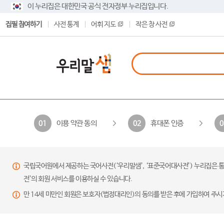
이 누리집은 대한민국 공식 전자정부 누리집입니다.
집필 참여하기
사전 통계
어휘 지도
작은 창 사전
이용 약관 동의
휴대폰 인증
01
02
0
국립국어원에서 제공하는 국어사전(‘우리말샘’, ‘표준국어대사전’) 누리집은 통
전’의 회원 서비스를 이용하실 수 있습니다.
만 14세 미만인 회원은 보호자(법정대리인)의 동의를 받은 후에 가입하여 주시