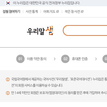
이 누리집은 대한민국 공식 전자정부 누리집입니다.
집필 참여하기
사전 통계
어휘 지도
작은 창 사전
이용 약관 동의
휴대폰 인증
01
02
0
국립국어원에서 제공하는 국어사전(‘우리말샘’, ‘표준국어대사전’) 누리집은 통
전’의 회원 서비스를 이용하실 수 있습니다.
만 14세 미만인 회원은 보호자(법정대리인)의 동의를 받은 후에 가입하여 주시