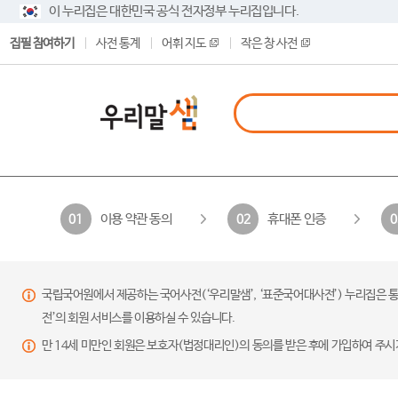
이 누리집은 대한민국 공식 전자정부 누리집입니다.
집필 참여하기
사전 통계
어휘 지도
작은 창 사전
이용 약관 동의
휴대폰 인증
01
02
0
국립국어원에서 제공하는 국어사전(‘우리말샘’, ‘표준국어대사전’) 누리집은 통
전’의 회원 서비스를 이용하실 수 있습니다.
만 14세 미만인 회원은 보호자(법정대리인)의 동의를 받은 후에 가입하여 주시