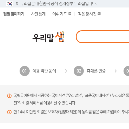
이 누리집은 대한민국 공식 전자정부 누리집입니다.
집필 참여하기
사전 통계
어휘 지도
작은 창 사전
이용 약관 동의
휴대폰 인증
01
02
0
국립국어원에서 제공하는 국어사전(‘우리말샘’, ‘표준국어대사전’) 누리집은 통
전’의 회원 서비스를 이용하실 수 있습니다.
만 14세 미만인 회원은 보호자(법정대리인)의 동의를 받은 후에 가입하여 주시