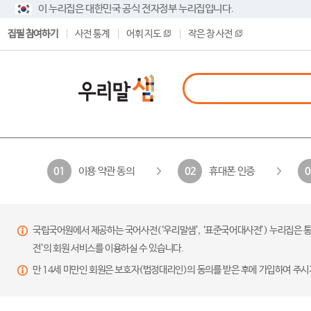
이 누리집은 대한민국 공식 전자정부 누리집입니다.
집필 참여하기
사전 통계
어휘 지도
작은 창 사전
이용 약관 동의
휴대폰 인증
01
02
0
국립국어원에서 제공하는 국어사전(‘우리말샘’, ‘표준국어대사전’) 누리집은 통
전’의 회원 서비스를 이용하실 수 있습니다.
만 14세 미만인 회원은 보호자(법정대리인)의 동의를 받은 후에 가입하여 주시