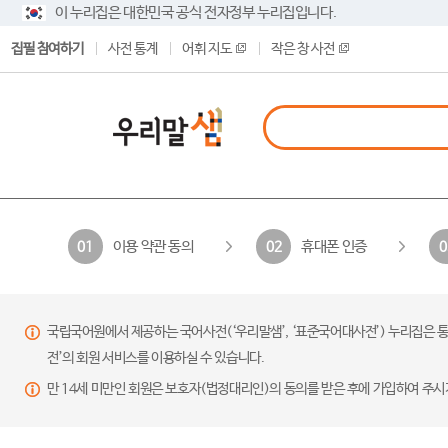
이 누리집은 대한민국 공식 전자정부 누리집입니다.
집필 참여하기
사전 통계
어휘 지도
작은 창 사전
이용 약관 동의
휴대폰 인증
01
02
0
국립국어원에서 제공하는 국어사전(‘우리말샘’, ‘표준국어대사전’) 누리집은 통
전’의 회원 서비스를 이용하실 수 있습니다.
만 14세 미만인 회원은 보호자(법정대리인)의 동의를 받은 후에 가입하여 주시