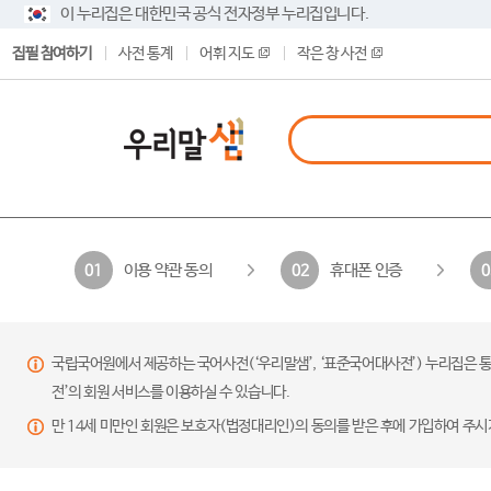
이 누리집은 대한민국 공식 전자정부 누리집입니다.
집필 참여하기
사전 통계
어휘 지도
작은 창 사전
이용 약관 동의
휴대폰 인증
01
02
0
국립국어원에서 제공하는 국어사전(‘우리말샘’, ‘표준국어대사전’) 누리집은 통
전’의 회원 서비스를 이용하실 수 있습니다.
만 14세 미만인 회원은 보호자(법정대리인)의 동의를 받은 후에 가입하여 주시