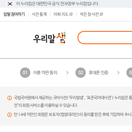
이 누리집은 대한민국 공식 전자정부 누리집입니다.
집필 참여하기
사전 통계
어휘 지도
작은 창 사전
이용 약관 동의
휴대폰 인증
01
02
0
국립국어원에서 제공하는 국어사전(‘우리말샘’, ‘표준국어대사전’) 누리집은 통
전’의 회원 서비스를 이용하실 수 있습니다.
만 14세 미만인 회원은 보호자(법정대리인)의 동의를 받은 후에 가입하여 주시