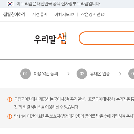
이 누리집은 대한민국 공식 전자정부 누리집입니다.
집필 참여하기
사전 통계
어휘 지도
작은 창 사전
이용 약관 동의
휴대폰 인증
01
02
0
국립국어원에서 제공하는 국어사전(‘우리말샘’, ‘표준국어대사전’) 누리집은 통
전’의 회원 서비스를 이용하실 수 있습니다.
만 14세 미만인 회원은 보호자(법정대리인)의 동의를 받은 후에 가입하여 주시