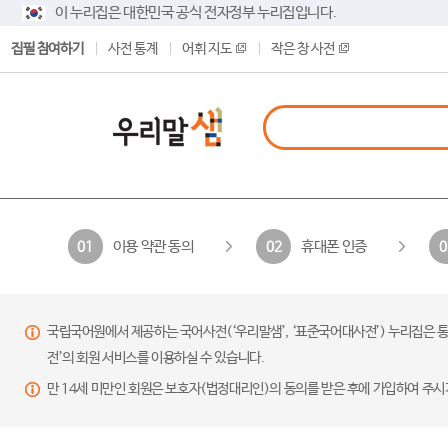
이 누리집은 대한민국 공식 전자정부 누리집입니다.
집필 참여하기
사전 통계
어휘 지도
작은 창 사전
이용 약관 동의
휴대폰 인증
01
02
0
국립국어원에서 제공하는 국어사전(‘우리말샘’, ‘표준국어대사전’) 누리집은 통
전’의 회원 서비스를 이용하실 수 있습니다.
만 14세 미만인 회원은 보호자(법정대리인)의 동의를 받은 후에 가입하여 주시