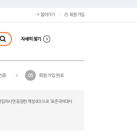
들어가기
회원 가입
자세히 찾기
인증
회원 가입 완료
05
가입하시면 동일한 계정(ID)으로 ‘표준국어대사