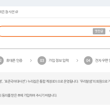
작은 창 사전
옛한글
휴대폰 인증
가입 정보 입력
전자 우편 
2
03
04
 ‘표준국어대사전’) 누리집은 통합 계정(ID)으로 운영됩니다. ‘우리말샘’의 회원으로 
의 동의를 받은 후에 가입하여 주시기 바랍니다.