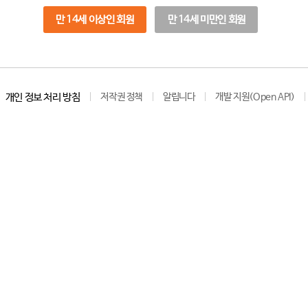
만 14세 이상인 회원
만 14세 미만인 회원
개인 정보 처리 방침
저작권 정책
알립니다
개발 지원(Open API)