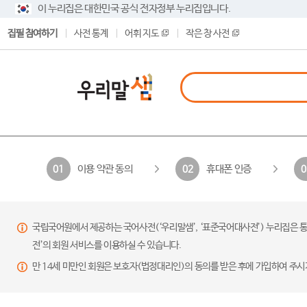
이 누리집은 대한민국 공식 전자정부 누리집입니다.
집필 참여하기
사전 통계
어휘 지도
작은 창 사전
이용 약관 동의
휴대폰 인증
01
02
0
국립국어원에서 제공하는 국어사전(‘우리말샘’, ‘표준국어대사전’) 누리집은 통
전’의 회원 서비스를 이용하실 수 있습니다.
만 14세 미만인 회원은 보호자(법정대리인)의 동의를 받은 후에 가입하여 주시