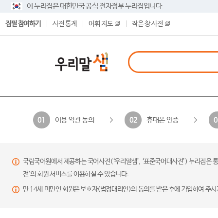
이 누리집은 대한민국 공식 전자정부 누리집입니다.
집필 참여하기
사전 통계
어휘 지도
작은 창 사전
이용 약관 동의
휴대폰 인증
01
02
0
국립국어원에서 제공하는 국어사전(‘우리말샘’, ‘표준국어대사전’) 누리집은 통
전’의 회원 서비스를 이용하실 수 있습니다.
만 14세 미만인 회원은 보호자(법정대리인)의 동의를 받은 후에 가입하여 주시