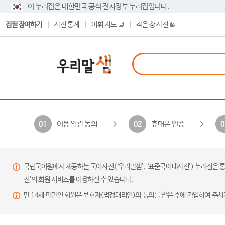
이 누리집은 대한민국 공식 전자정부 누리집입니다.
집필 참여하기
사전 통계
어휘 지도
작은 창 사전
이용 약관 동의
휴대폰 인증
01
02
0
국립국어원에서 제공하는 국어사전(‘우리말샘’, ‘표준국어대사전’) 누리집은 통
전’의 회원 서비스를 이용하실 수 있습니다.
만 14세 미만인 회원은 보호자(법정대리인)의 동의를 받은 후에 가입하여 주시