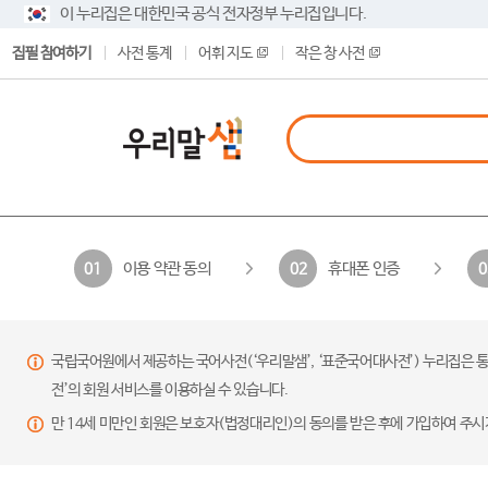
이 누리집은 대한민국 공식 전자정부 누리집입니다.
집필 참여하기
사전 통계
어휘 지도
작은 창 사전
이용 약관 동의
휴대폰 인증
01
02
0
국립국어원에서 제공하는 국어사전(‘우리말샘’, ‘표준국어대사전’) 누리집은 통
전’의 회원 서비스를 이용하실 수 있습니다.
만 14세 미만인 회원은 보호자(법정대리인)의 동의를 받은 후에 가입하여 주시