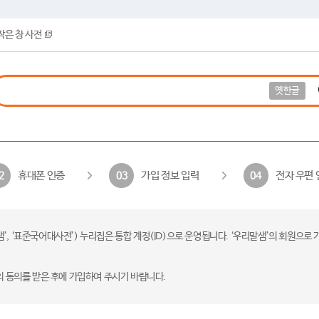
작은 창 사전
옛한글
휴대폰 인증
가입 정보 입력
전자 우편 
2
03
04
 ‘표준국어대사전’) 누리집은 통합 계정(ID)으로 운영됩니다. ‘우리말샘’의 회원으로 
의 동의를 받은 후에 가입하여 주시기 바랍니다.