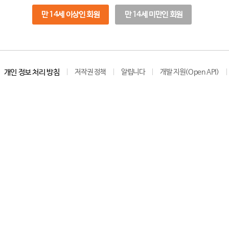
만 14세 이상인 회원
만 14세 미만인 회원
개인 정보 처리 방침
저작권 정책
알립니다
개발 지원(Open API)