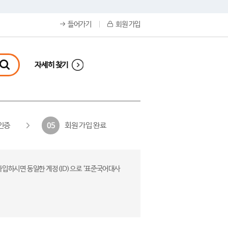
들어가기
회원 가입
자세히 찾기
인증
회원 가입 완료
05
가입하시면 동일한 계정(ID)으로 ‘표준국어대사