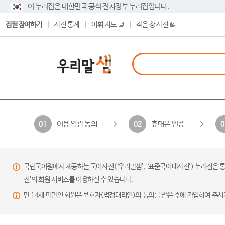
이 누리집은 대한민국 공식 전자정부 누리집입니다.
집필 참여하기
사전 통계
어휘 지도
작은 창 사전
이용 약관 동의
휴대폰 인증
01
02
0
국립국어원에서 제공하는 국어사전(‘우리말샘’, ‘표준국어대사전’) 누리집은 통
전’의 회원 서비스를 이용하실 수 있습니다.
만 14세 미만인 회원은 보호자(법정대리인)의 동의를 받은 후에 가입하여 주시