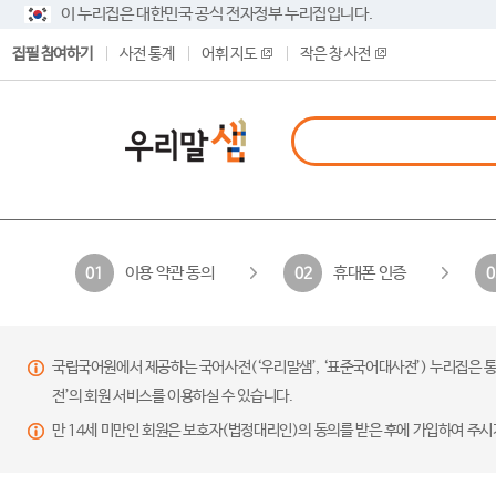
이 누리집은 대한민국 공식 전자정부 누리집입니다.
집필 참여하기
사전 통계
어휘 지도
작은 창 사전
이용 약관 동의
휴대폰 인증
01
02
0
국립국어원에서 제공하는 국어사전(‘우리말샘’, ‘표준국어대사전’) 누리집은 통
전’의 회원 서비스를 이용하실 수 있습니다.
만 14세 미만인 회원은 보호자(법정대리인)의 동의를 받은 후에 가입하여 주시