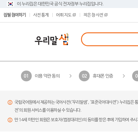
이 누리집은 대한민국 공식 전자정부 누리집입니다.
집필 참여하기
사전 통계
어휘 지도
작은 창 사전
이용 약관 동의
휴대폰 인증
01
02
0
국립국어원에서 제공하는 국어사전(‘우리말샘’, ‘표준국어대사전’) 누리집은 통
전’의 회원 서비스를 이용하실 수 있습니다.
만 14세 미만인 회원은 보호자(법정대리인)의 동의를 받은 후에 가입하여 주시