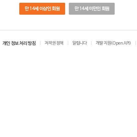
만 14세 이상인 회원
만 14세 미만인 회원
개인 정보 처리 방침
저작권 정책
알립니다
개발 지원(Open API)