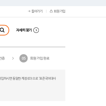
들어가기
회원 가입
자세히 찾기
인증
회원 가입 완료
05
가입하시면 동일한 계정(ID)으로 ‘표준국어대사