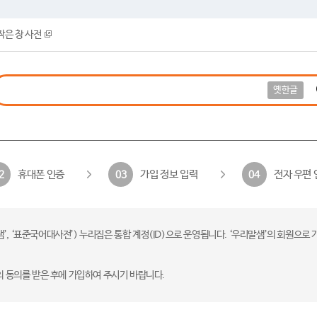
작은 창 사전
옛한글
휴대폰 인증
가입 정보 입력
전자 우편 
2
03
04
 ‘표준국어대사전’) 누리집은 통합 계정(ID)으로 운영됩니다. ‘우리말샘’의 회원으로 
의 동의를 받은 후에 가입하여 주시기 바랍니다.