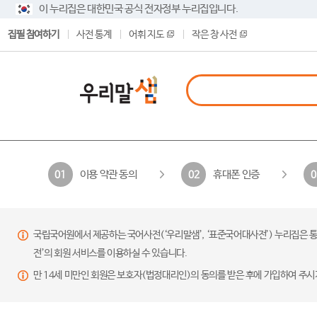
이 누리집은 대한민국 공식 전자정부 누리집입니다.
집필 참여하기
사전 통계
어휘 지도
작은 창 사전
이용 약관 동의
휴대폰 인증
01
02
0
국립국어원에서 제공하는 국어사전(‘우리말샘’, ‘표준국어대사전’) 누리집은 통
전’의 회원 서비스를 이용하실 수 있습니다.
만 14세 미만인 회원은 보호자(법정대리인)의 동의를 받은 후에 가입하여 주시