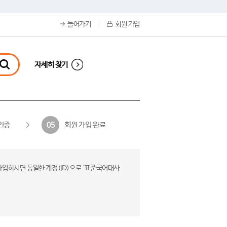
들어가기
회원 가입
자세히 찾기
인증
회원 가입 완료
05
가입하시면 동일한 계정(ID)으로 ‘표준국어대사