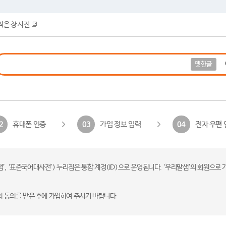
작은 창 사전
옛한글
휴대폰 인증
가입 정보 입력
전자 우편 
2
03
04
 ‘표준국어대사전’) 누리집은 통합 계정(ID)으로 운영됩니다. ‘우리말샘’의 회원으로 
의 동의를 받은 후에 가입하여 주시기 바랍니다.