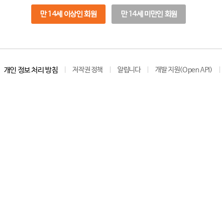
만 14세 이상인 회원
만 14세 미만인 회원
개인 정보 처리 방침
저작권 정책
알립니다
개발 지원(Open API)